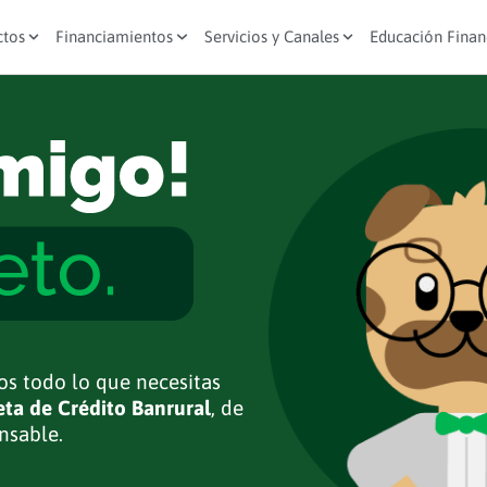
ctos
Financiamientos
Servicios y Canales
Educación Finan
s todo lo que necesitas
eta de Crédito Banrural
, de
nsable.