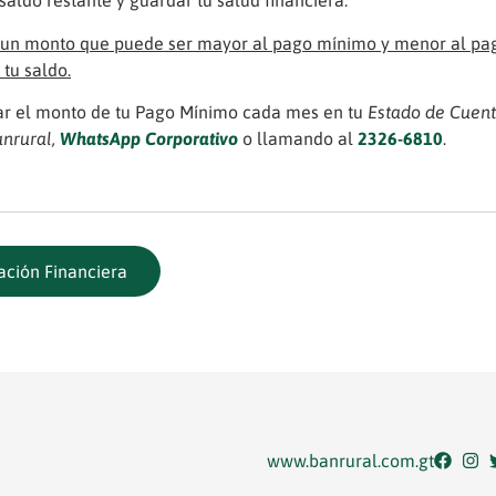
saldo restante y guardar tu salud financiera.
un monto que puede ser mayor al pago mínimo y menor al pa
tu saldo.
car el monto de tu Pago Mínimo cada mes en tu
Estado de Cuen
anrural,
WhatsApp Corporativo
o llamando al
2326-6810
.
ación Financiera
www.banrural.com.gt