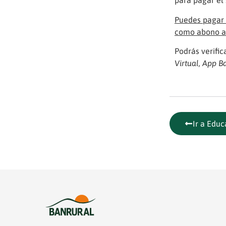
para pagar el 
Puedes pagar 
como abono a 
Podrás verifi
Virtual, App B
Ir a Educ