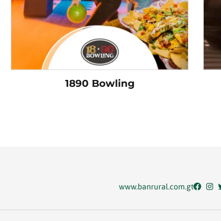
1890 Bowling
www.banrural.com.gt