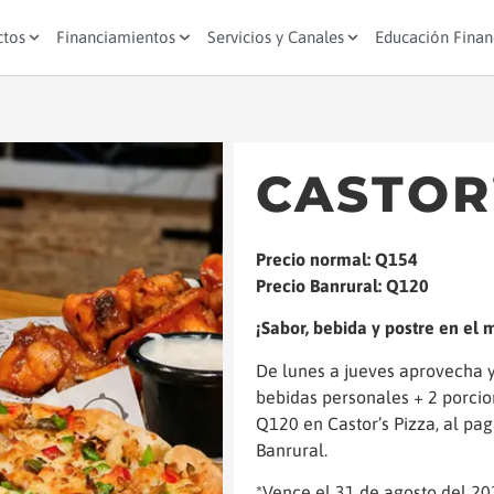
ctos
Financiamientos
Servicios y Canales
Educación Finan
CASTOR
Precio normal: Q154
Precio Banrural: Q120
¡Sabor, bebida y postre en el
De lunes a jueves aprovecha y
bebidas personales + 2 porcion
Q120 en Castor’s Pizza, al pag
Banrural.
*Vence el 31 de agosto del 20