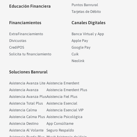
Puntos Banrural
Educación Financiera
Tarjetas de Débito
Financiamientos
Canales Digitales
ExtraFinanciamiento
Banca Virtual y App
Divicuotas
Apple Pay
CrediPOS
Google Pay
Solicita tu financiamiento
Cuik
Neolink
Soluciones Banrural
Asistencia Avanza Lite
Asistencia Emerdent
Asistencia Avanza
Asistencia Emerdent Plus
Asistencia Avanza Plus
Asistencia Fiel Plus
Asistencia Total Plus
Asistencia Esencial
Asistencia Calma
Asistencia Esencial VIP
Asistencia Calma Plus
Asistencia Psicológica
Asistencia Destino
App Consúltame
Asistencia Al Volante
Seguro Respaldo
Asistencia Rueda Plus
Muvit Asistencia de Viaje