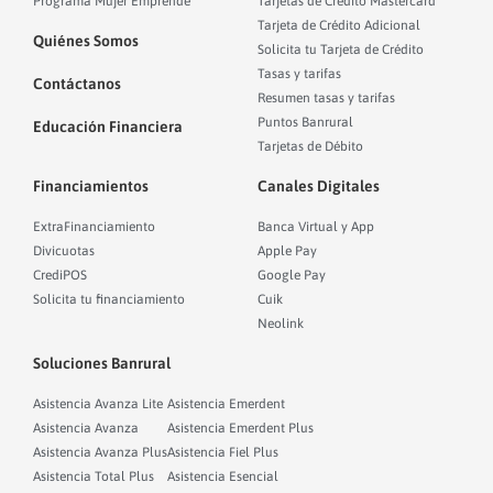
Programa Mujer Emprende
Tarjetas de Crédito Mastercard
Tarjeta de Crédito Adicional
Quiénes Somos
Solicita tu Tarjeta de Crédito
Tasas y tarifas
Contáctanos
Resumen tasas y tarifas
Puntos Banrural
Educación Financiera
Tarjetas de Débito
Financiamientos
Canales Digitales
ExtraFinanciamiento
Banca Virtual y App
Divicuotas
Apple Pay
CrediPOS
Google Pay
Solicita tu financiamiento
Cuik
Neolink
Soluciones Banrural
Asistencia Avanza Lite
Asistencia Emerdent
Asistencia Avanza
Asistencia Emerdent Plus
Asistencia Avanza Plus
Asistencia Fiel Plus
Asistencia Total Plus
Asistencia Esencial