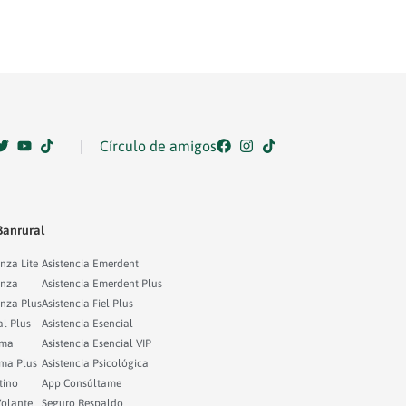
Círculo de amigos
Banrural
nza Lite
Asistencia Emerdent
anza
Asistencia Emerdent Plus
anza Plus
Asistencia Fiel Plus
al Plus
Asistencia Esencial
lma
Asistencia Esencial VIP
lma Plus
Asistencia Psicológica
tino
App Consúltame
Volante
Seguro Respaldo